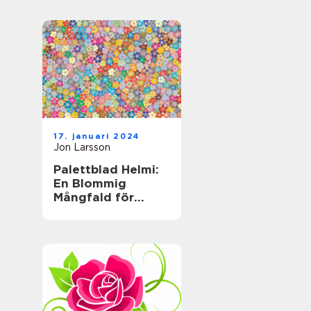
trädgårdsväxt
17. januari 2024
Jon Larsson
Palettblad Helmi:
En Blommig
Mångfald för
Hemmet