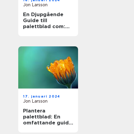
18. januari 2024
Jon Larsson
En Djupgående
Guide till
palettblad com:
Skapa Skönhet
med Hybridväxter
17. januari 2024
Jon Larsson
Plantera
palettblad: En
omfattande guide
till en populär