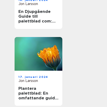
18. januari 2024
Jon Larsson
En Djupgående
Guide till
palettblad com:
Skapa Skönhet
med Hybridväxter
17. januari 2024
Jon Larsson
Plantera
palettblad: En
omfattande guide
till en populär