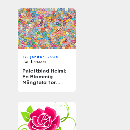
trädgårdsväxt
17. januari 2024
Jon Larsson
Palettblad Helmi:
En Blommig
Mångfald för
Hemmet