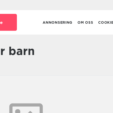
se
ANNONSERING
OM OSS
COOKI
er barn