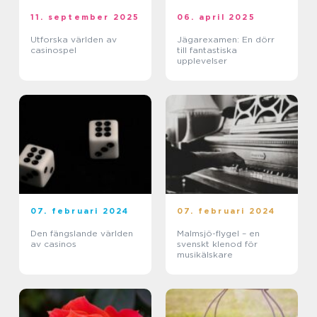
11. september 2025
06. april 2025
Utforska världen av
Jägarexamen: En dörr
casinospel
till fantastiska
upplevelser
07. februari 2024
07. februari 2024
Den fängslande världen
Malmsjö-flygel – en
av casinos
svenskt klenod för
musikälskare