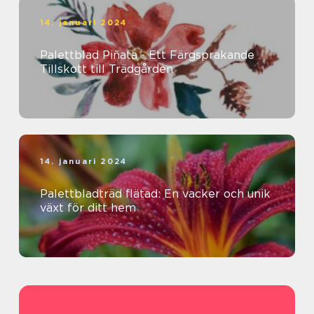
14. januari 2024
Palettblad Piñata - Ett Färgsprakande
Tillskott till Trädgården
14. januari 2024
Palettbladträd flätad: En vacker och unik
växt för ditt hem