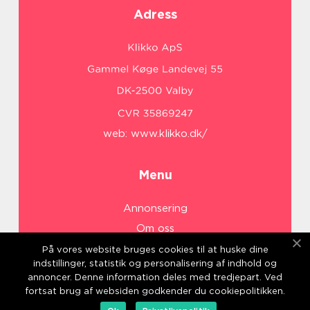
Adress
web:
www.klikko.dk/
Menu
Annonsering
Om oss
Cookies
På vores website bruges cookies til at huske dine
indstillinger, statistik og personalisering af indhold og
Kontakta oss
annoncer. Denne information deles med tredjepart. Ved
Sitemap
fortsat brug af websiden godkender du cookiepolitikken.