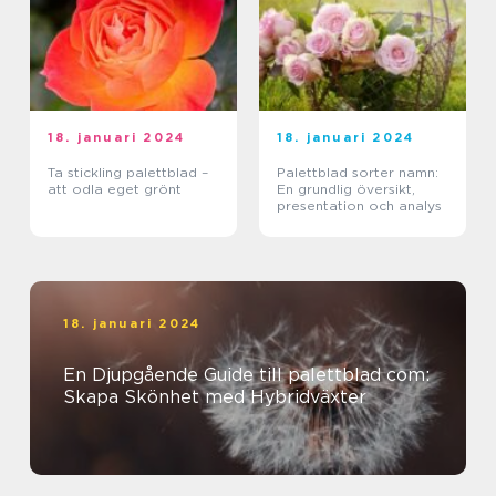
18. januari 2024
18. januari 2024
Ta stickling palettblad –
Palettblad sorter namn:
att odla eget grönt
En grundlig översikt,
presentation och analys
18. januari 2024
En Djupgående Guide till palettblad com:
Skapa Skönhet med Hybridväxter