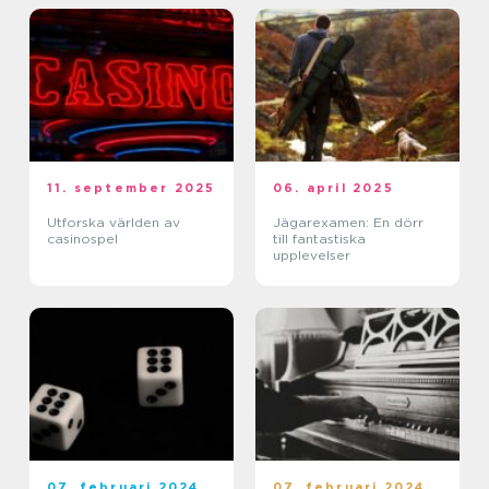
11. september 2025
06. april 2025
Utforska världen av
Jägarexamen: En dörr
casinospel
till fantastiska
upplevelser
07. februari 2024
07. februari 2024