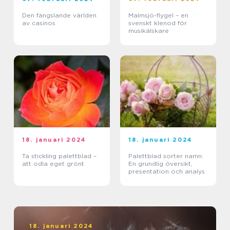
Den fängslande världen
Malmsjö-flygel – en
av casinos
svenskt klenod för
musikälskare
18. januari 2024
18. januari 2024
Ta stickling palettblad –
Palettblad sorter namn:
att odla eget grönt
En grundlig översikt,
presentation och analys
18. januari 2024