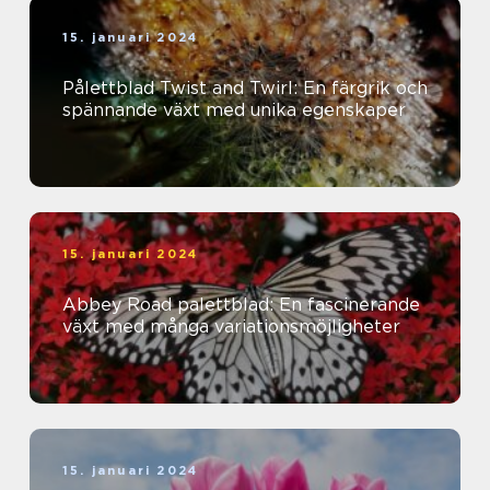
15. januari 2024
Pålettblad Twist and Twirl: En färgrik och
spännande växt med unika egenskaper
15. januari 2024
Abbey Road palettblad: En fascinerande
växt med många variationsmöjligheter
15. januari 2024