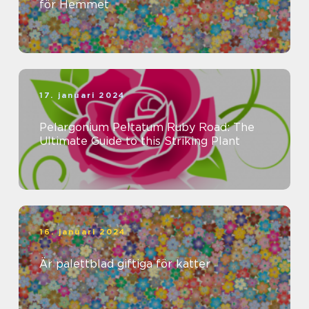
för Hemmet
17. januari 2024
Pelargonium Peltatum Ruby Road: The
Ultimate Guide to this Striking Plant
16. januari 2024
Är palettblad giftiga för katter