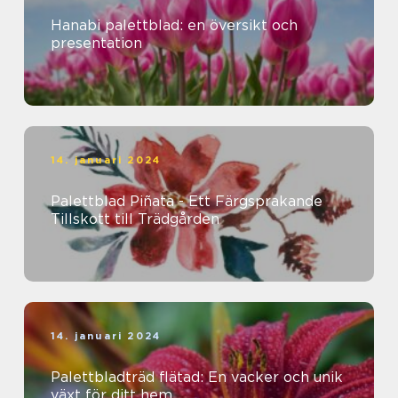
Hanabi palettblad: en översikt och
presentation
14. januari 2024
Palettblad Piñata - Ett Färgsprakande
Tillskott till Trädgården
14. januari 2024
Palettbladträd flätad: En vacker och unik
växt för ditt hem