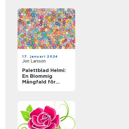
trädgårdsväxt
17. januari 2024
Jon Larsson
Palettblad Helmi:
En Blommig
Mångfald för
Hemmet