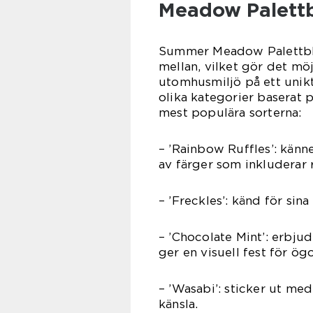
Meadow Palett
Summer Meadow Palettblad
mellan, vilket gör det möj
utomhusmiljö på ett unikt 
olika kategorier baserat 
mest populära sorterna:
– ’Rainbow Ruffles’: känn
av färger som inkluderar r
– ’Freckles’: känd för si
– ’Chocolate Mint’: erbjud
ger en visuell fest för ög
– ’Wasabi’: sticker ut med
känsla.