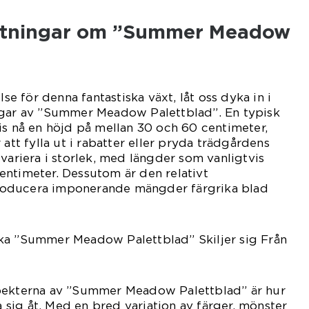
Mätningar om ”Summer Meadow
lse för denna fantastiska växt, låt oss dyka in i
ngar av ”Summer Meadow Palettblad”. En typisk
is nå en höjd på mellan 30 och 60 centimeter,
 att fylla ut i rabatter eller pryda trädgårdens
 variera i storlek, med längder som vanligtvis
 centimeter. Dessutom är den relativt
oducera imponerande mängder färgrika blad
ka ”Summer Meadow Palettblad” Skiljer sig Från
pekterna av ”Summer Meadow Palettblad” är hur
ja sig åt. Med en bred variation av färger, mönster