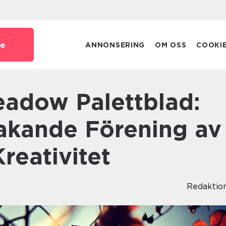
se
ANNONSERING
OM OSS
COOKI
akande Förening av
reativitet
Redaktio