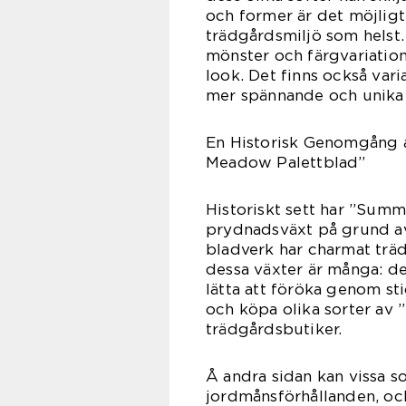
och former är det möjligt 
trädgårdsmiljö som helst.
mönster och färgvariatio
look. Det finns också vari
mer spännande och unika 
En Historisk Genomgång 
Meadow Palettblad”
Historiskt sett har ”Sum
prydnadsväxt på grund av 
bladverk har charmat trä
dessa växter är många: de 
lätta att föröka genom sti
och köpa olika sorter av
trädgårdsbutiker.
Å andra sidan kan vissa s
jordmånsförhållanden, och