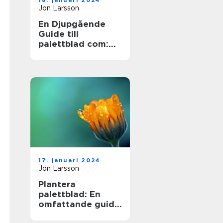
18. januari 2024
Jon Larsson
En Djupgående
Guide till
palettblad com:
Skapa Skönhet
med Hybridväxter
17. januari 2024
Jon Larsson
Plantera
palettblad: En
omfattande guide
till en populär