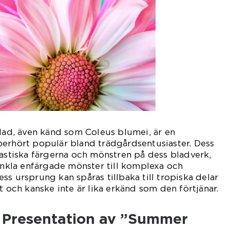
d, även känd som Coleus blumei, är en
oerhört populär bland trädgårdsentusiaster. Dess
tastiska färgerna och mönstren på dess bladverk,
 enkla enfärgade mönster till komplexa och
ss ursprung kan spåras tillbaka till tropiska delar
t och kanske inte är lika erkänd som den förtjänar.
 Presentation av ”Summer