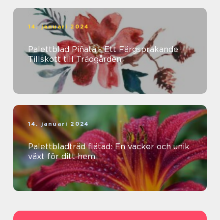
14. januari 2024
Palettblad Piñata - Ett Färgsprakande
Tillskott till Trädgården
14. januari 2024
Palettbladträd flätad: En vacker och unik
växt för ditt hem