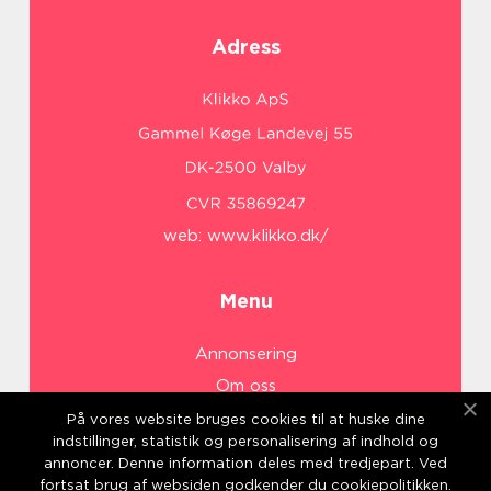
Adress
web:
www.klikko.dk/
Menu
Annonsering
Om oss
Cookies
På vores website bruges cookies til at huske dine
indstillinger, statistik og personalisering af indhold og
Kontakta oss
annoncer. Denne information deles med tredjepart. Ved
Sitemap
fortsat brug af websiden godkender du cookiepolitikken.