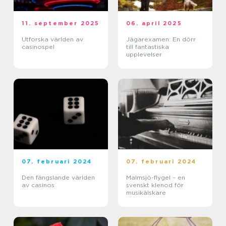
11. september 2025
06. april 2025
Utforska världen av
Jägarexamen: En dörr
casinospel
till fantastiska
upplevelser
07. februari 2024
07. februari 2024
Den fängslande världen
Malmsjö-flygel – en
av casinos
svenskt klenod för
musikälskare