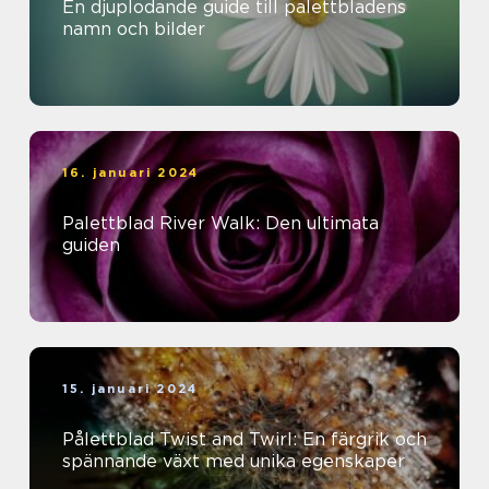
En djuplodande guide till palettbladens
namn och bilder
16. januari 2024
Palettblad River Walk: Den ultimata
guiden
15. januari 2024
Pålettblad Twist and Twirl: En färgrik och
spännande växt med unika egenskaper