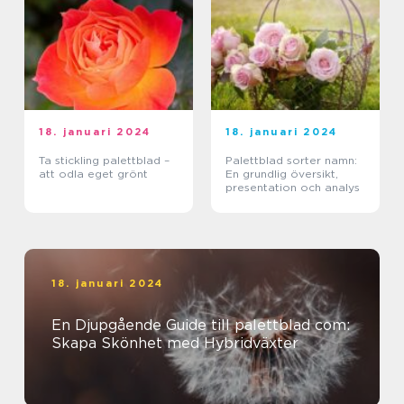
18. januari 2024
18. januari 2024
Ta stickling palettblad –
Palettblad sorter namn:
att odla eget grönt
En grundlig översikt,
presentation och analys
18. januari 2024
En Djupgående Guide till palettblad com:
Skapa Skönhet med Hybridväxter