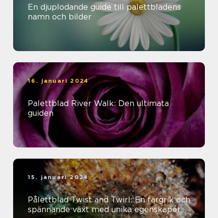
En djuplodande guide till palettbladens
namn och bilder
16. januari 2024
Palettblad River Walk: Den ultimata
guiden
15. januari 2024
Pålettblad Twist and Twirl: En färgrik och
spännande växt med unika egenskaper