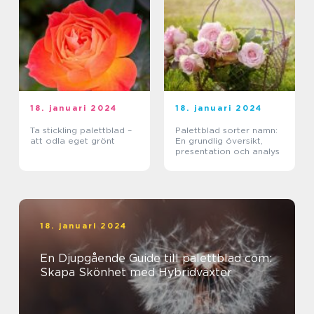
18. januari 2024
18. januari 2024
Ta stickling palettblad –
Palettblad sorter namn:
att odla eget grönt
En grundlig översikt,
presentation och analys
18. januari 2024
En Djupgående Guide till palettblad com:
Skapa Skönhet med Hybridväxter