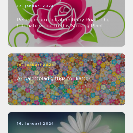
17. januari 2024
Pelargonium Peltatum Ruby Road: The
Ultimate Guide to this Striking Plant
16. januari 2024
Är palettblad giftiga för katter
16. januari 2024