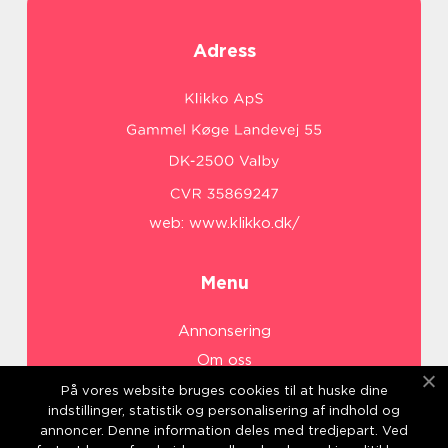
Adress
web:
www.klikko.dk/
Menu
Annonsering
Om oss
Cookies
På vores website bruges cookies til at huske dine
indstillinger, statistik og personalisering af indhold og
Kontakta oss
annoncer. Denne information deles med tredjepart. Ved
Sitemap