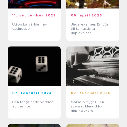
11. september 2025
06. april 2025
Utforska världen av
Jägarexamen: En dörr
casinospel
till fantastiska
upplevelser
07. februari 2024
07. februari 2024
Den fängslande världen
Malmsjö-flygel – en
av casinos
svenskt klenod för
musikälskare