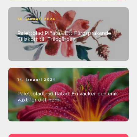
14. januari 2024
Palettblad Piñata - Ett Färgsprakande
Tillskott till Trädgården
14. januari 2024
Palettbladträd flätad: En vacker och unik
växt för ditt hem