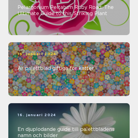
Pelargonium Peltatum Ruby Road: The
Ultimate Guide to this Striking Plant
16. januari 2024
Är palettblad giftiga för katter
16. januari 2024
En djuplodande guide till palettbladens
namn och bilder