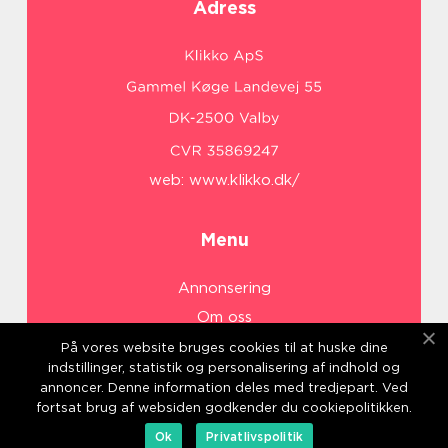
Adress
web:
www.klikko.dk/
Menu
Annonsering
Om oss
Cookies
På vores website bruges cookies til at huske dine
indstillinger, statistik og personalisering af indhold og
Kontakta oss
annoncer. Denne information deles med tredjepart. Ved
Sitemap
fortsat brug af websiden godkender du cookiepolitikken.
Ok
Privatlivspolitik