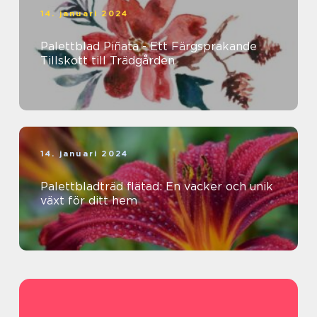
14. januari 2024
Palettblad Piñata - Ett Färgsprakande
Tillskott till Trädgården
14. januari 2024
Palettbladträd flätad: En vacker och unik
växt för ditt hem