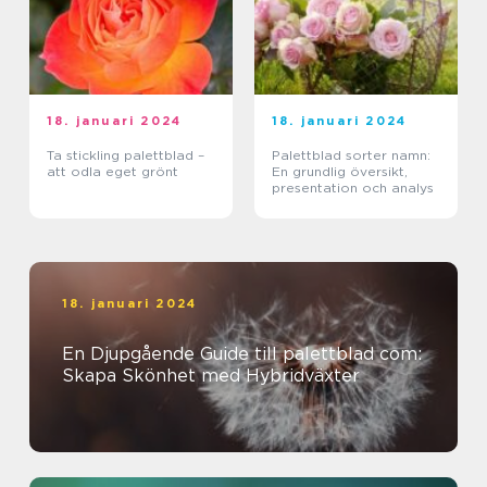
18. januari 2024
18. januari 2024
Ta stickling palettblad –
Palettblad sorter namn:
att odla eget grönt
En grundlig översikt,
presentation och analys
18. januari 2024
En Djupgående Guide till palettblad com:
Skapa Skönhet med Hybridväxter