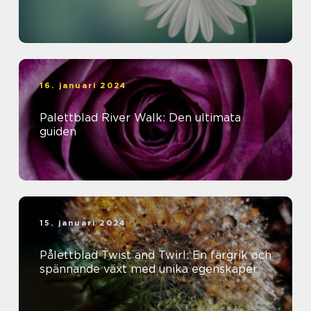
16. januari 2024
Palettblad River Walk: Den ultimata
guiden
15. januari 2024
Pålettblad Twist and Twirl: En färgrik och
spännande växt med unika egenskaper