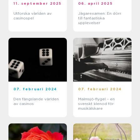
11. september 2025
06. april 2025
Utforska världen av
Jägarexamen: En dörr
casinospel
till fantastiska
upplevelser
07. februari 2024
07. februari 2024
Den fängslande världen
Malmsjö-flygel – en
av casinos
svenskt klenod för
musikälskare