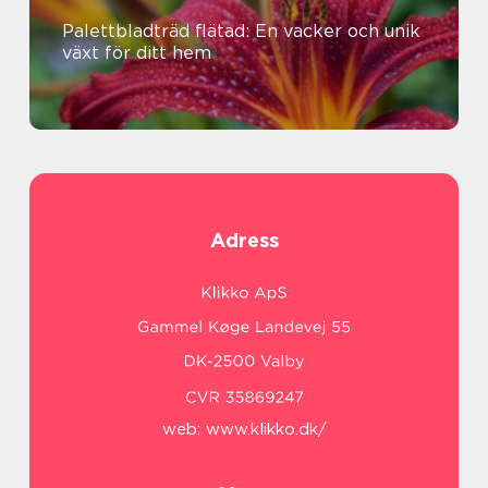
Palettbladträd flätad: En vacker och unik
växt för ditt hem
Adress
web:
www.klikko.dk/