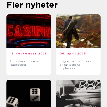
Fler nyheter
11. september 2025
06. april 2025
Utforska världen av
Jägarexamen: En dörr
casinospel
till fantastiska
upplevelser