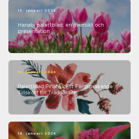
15. januari 2024
Hanabi palettblad: en översikt och
presentation
14. januari 2024
Palettblad Piñata - Ett Färgsprakande
Tillskott till Trädgården
14. januari 2024