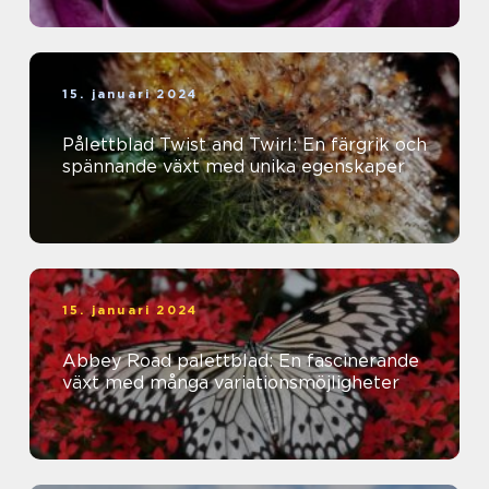
15. januari 2024
Pålettblad Twist and Twirl: En färgrik och
spännande växt med unika egenskaper
15. januari 2024
Abbey Road palettblad: En fascinerande
växt med många variationsmöjligheter