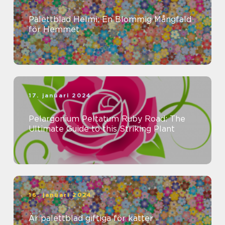
Palettblad Helmi: En Blommig Mångfald
för Hemmet
17. januari 2024
Pelargonium Peltatum Ruby Road: The
Ultimate Guide to this Striking Plant
16. januari 2024
Är palettblad giftiga för katter