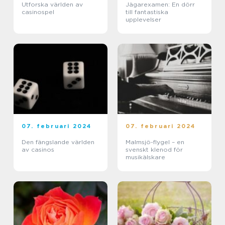
Utforska världen av
Jägarexamen: En dörr
casinospel
till fantastiska
upplevelser
07. februari 2024
07. februari 2024
Den fängslande världen
Malmsjö-flygel – en
av casinos
svenskt klenod för
musikälskare