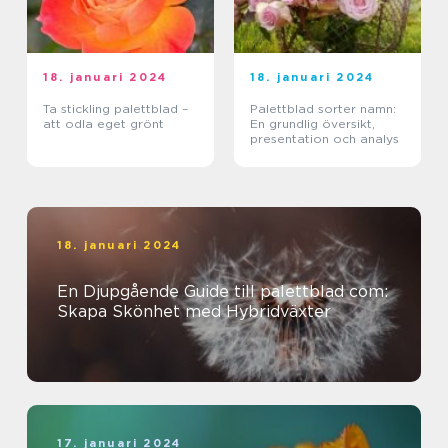
18. januari 2024
18. januari 2024
Ta stickling palettblad –
Palettblad sorter namn:
att odla eget grönt
En grundlig översikt,
presentation och analys
18. januari 2024
En Djupgående Guide till palettblad com:
Skapa Skönhet med Hybridväxter
17. januari 2024