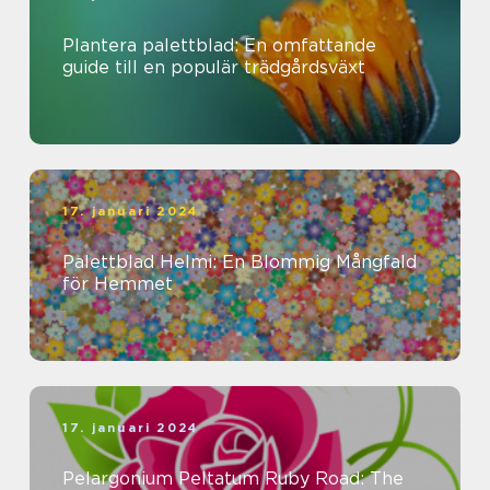
Plantera palettblad: En omfattande
guide till en populär trädgårdsväxt
17. januari 2024
Palettblad Helmi: En Blommig Mångfald
för Hemmet
17. januari 2024
Pelargonium Peltatum Ruby Road: The