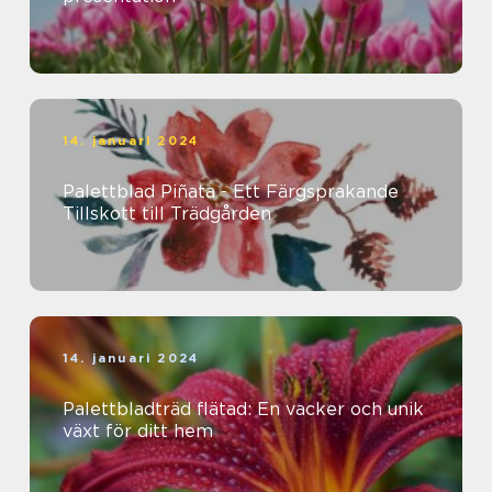
14. januari 2024
Palettblad Piñata - Ett Färgsprakande
Tillskott till Trädgården
14. januari 2024
Palettbladträd flätad: En vacker och unik
växt för ditt hem