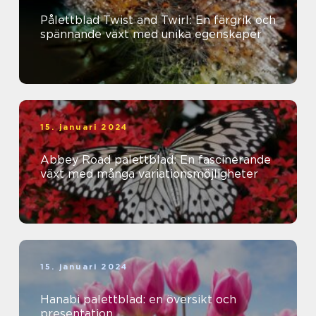
Pålettblad Twist and Twirl: En färgrik och
spännande växt med unika egenskaper
15. januari 2024
Abbey Road palettblad: En fascinerande
växt med många variationsmöjligheter
15. januari 2024
Hanabi palettblad: en översikt och
presentation