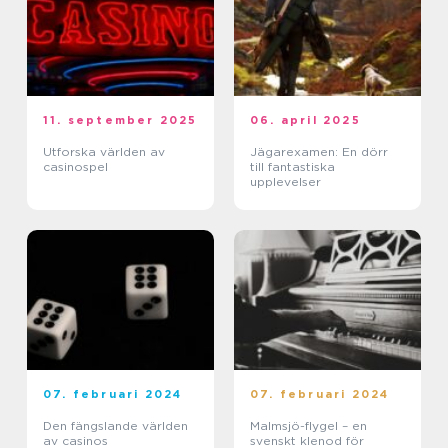
11. september 2025
06. april 2025
Utforska världen av
Jägarexamen: En dörr
casinospel
till fantastiska
upplevelser
07. februari 2024
07. februari 2024
Den fängslande världen
Malmsjö-flygel – en
av casinos
svenskt klenod för