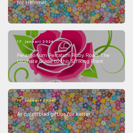
för Hemmet
17. januari 2024
Pelargonium Peltatum Ruby Road: The
Ultimate Guide to this Striking Plant
16. januari 2024
Är palettblad giftiga för katter