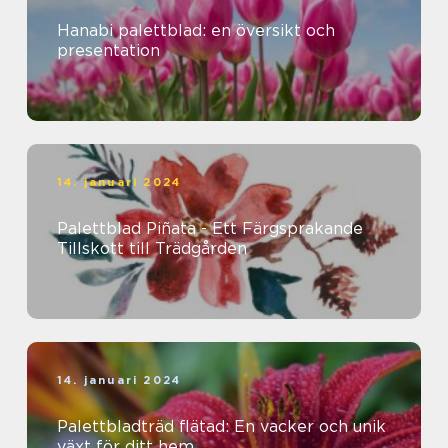
Hanabi palettblad: en översikt och
presentation
14. januari 2024
Palettblad Piñata - Ett Färgsprakande
Tillskott till Trädgården
14. januari 2024
Palettbladträd flätad: En vacker och unik
växt för ditt hem