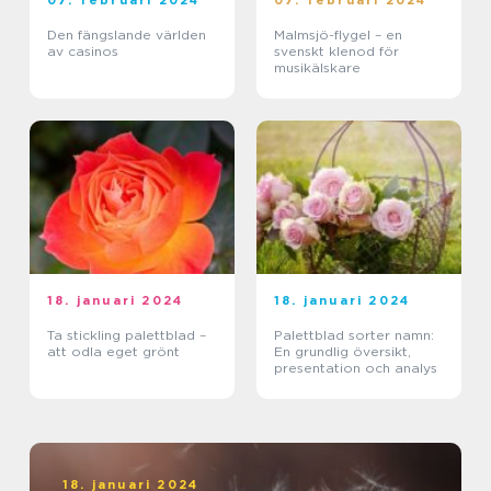
07. februari 2024
07. februari 2024
Den fängslande världen
Malmsjö-flygel – en
av casinos
svenskt klenod för
musikälskare
18. januari 2024
18. januari 2024
Ta stickling palettblad –
Palettblad sorter namn:
att odla eget grönt
En grundlig översikt,
presentation och analys
18. januari 2024