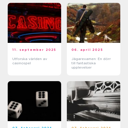
11. september 2025
06. april 2025
Utforska världen av
Jägarexamen: En dörr
casinospel
till fantastiska
upplevelser