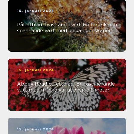
15. januari 2024
Pålettblad Twist and Twirl: En färgrik och
spännande växt med unika egenskaper
15. januari 2024
Abbey Road palettblad: En fascinerande
växt med många variationsmöjligheter
15. januari 2024