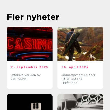
Fler nyheter
11. september 2025
06. april 2025
Utforska världen av
Jägarexamen: En dörr
casinospel
till fantastiska
upplevelser