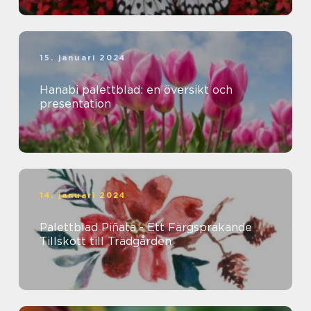
15. januari 2024
Hanabi palettblad: en översikt och
presentation
14. januari 2024
Palettblad Piñata - Ett Färgsprakande
Tillskott till Trädgården