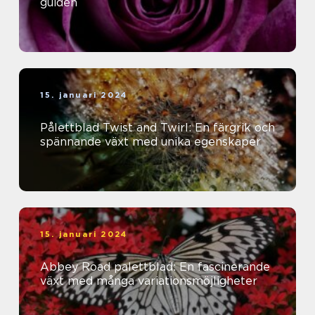
guiden
15. januari 2024
Pålettblad Twist and Twirl: En färgrik och
spännande växt med unika egenskaper
15. januari 2024
Abbey Road palettblad: En fascinerande
växt med många variationsmöjligheter