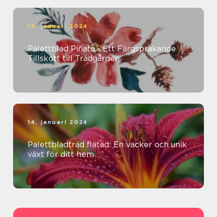
14. januari 2024
Palettblad Piñata - Ett Färgsprakande
Tillskott till Trädgården
14. januari 2024
Palettbladträd flätad: En vacker och unik
växt för ditt hem