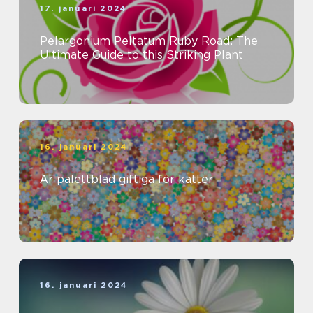
17. januari 2024
Pelargonium Peltatum Ruby Road: The
Ultimate Guide to this Striking Plant
16. januari 2024
Är palettblad giftiga för katter
16. januari 2024