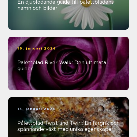
En djuplodande guide till palettbladens
namn och bilder
16. januari 2024
Palettblad River Walk: Den ultimata
guiden
15. januari 2024
Pålettblad Twist and Twirl: En färgrik och
spännande växt med unika egenskaper