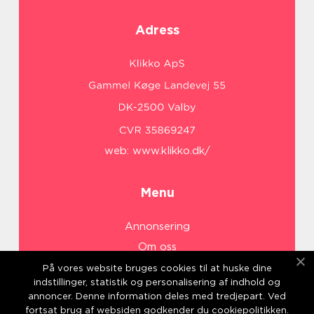
Adress
web:
www.klikko.dk/
Menu
Annonsering
Om oss
Cookies
På vores website bruges cookies til at huske dine
indstillinger, statistik og personalisering af indhold og
Kontakta oss
annoncer. Denne information deles med tredjepart. Ved
Sitemap
fortsat brug af websiden godkender du cookiepolitikken.