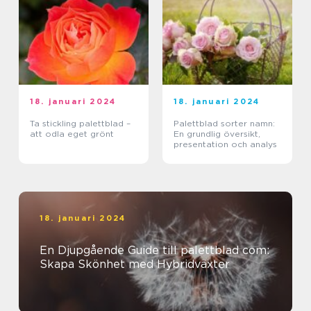
18. januari 2024
18. januari 2024
Ta stickling palettblad –
Palettblad sorter namn:
att odla eget grönt
En grundlig översikt,
presentation och analys
18. januari 2024
En Djupgående Guide till palettblad com:
Skapa Skönhet med Hybridväxter