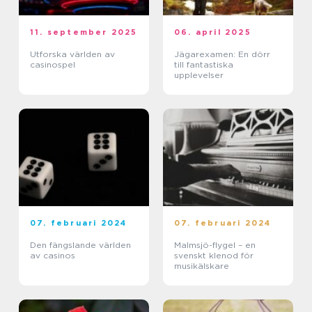
11. september 2025
06. april 2025
Utforska världen av
Jägarexamen: En dörr
casinospel
till fantastiska
upplevelser
07. februari 2024
07. februari 2024
Den fängslande världen
Malmsjö-flygel – en
av casinos
svenskt klenod för
musikälskare