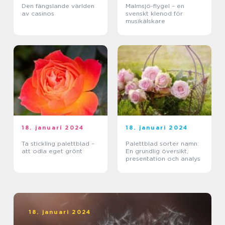
Den fängslande världen
Malmsjö-flygel – en
av casinos
svenskt klenod för
musikälskare
18. januari 2024
18. januari 2024
Ta stickling palettblad –
Palettblad sorter namn:
att odla eget grönt
En grundlig översikt,
presentation och analys
18. januari 2024