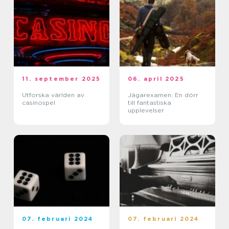
11. september 2025
06. april 2025
Utforska världen av
Jägarexamen: En dörr
casinospel
till fantastiska
upplevelser
07. februari 2024
07. februari 2024