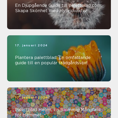
En Djupgående Guide till palettblad com:
Skapa Skönhet med Hybridväxter
17. januari 2024
Plantera palettblad: En omfattande
guide till en populär trädgårdsväxt
17. januari 2024
Palettblad Helmi: En Blommig Mångfald
för Hemmet