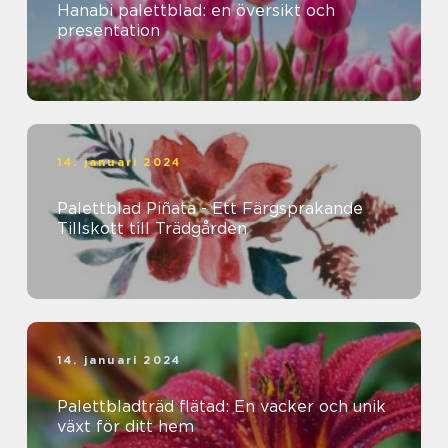
Hanabi palettblad: en översikt och
presentation
14. januari 2024
Palettblad Piñata - Ett Färgsprakande
Tillskott till Trädgården
14. januari 2024
Palettbladträd flätad: En vacker och unik
växt för ditt hem