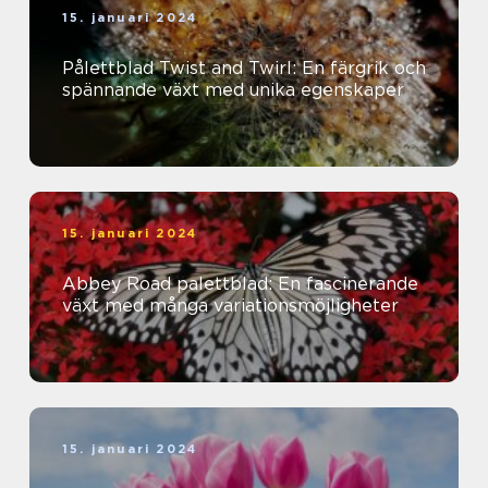
15. januari 2024
Pålettblad Twist and Twirl: En färgrik och
spännande växt med unika egenskaper
15. januari 2024
Abbey Road palettblad: En fascinerande
växt med många variationsmöjligheter
15. januari 2024