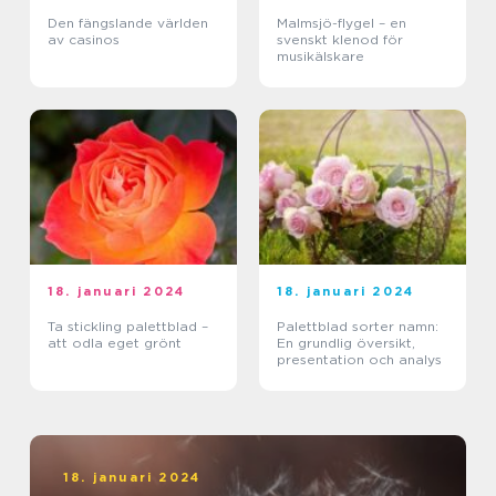
Den fängslande världen
Malmsjö-flygel – en
av casinos
svenskt klenod för
musikälskare
18. januari 2024
18. januari 2024
Ta stickling palettblad –
Palettblad sorter namn:
att odla eget grönt
En grundlig översikt,
presentation och analys
18. januari 2024