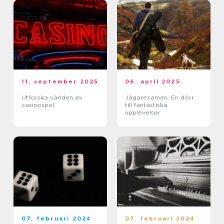
11. september 2025
06. april 2025
Utforska världen av
Jägarexamen: En dörr
casinospel
till fantastiska
upplevelser
07. februari 2024
07. februari 2024