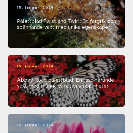
15. januari 2024
Pålettblad Twist and Twirl: En färgrik och
spännande växt med unika egenskaper
15. januari 2024
Abbey Road palettblad: En fascinerande
växt med många variationsmöjligheter
15. januari 2024