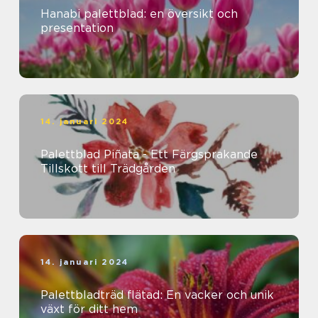
Hanabi palettblad: en översikt och
presentation
14. januari 2024
Palettblad Piñata - Ett Färgsprakande
Tillskott till Trädgården
14. januari 2024
Palettbladträd flätad: En vacker och unik
växt för ditt hem