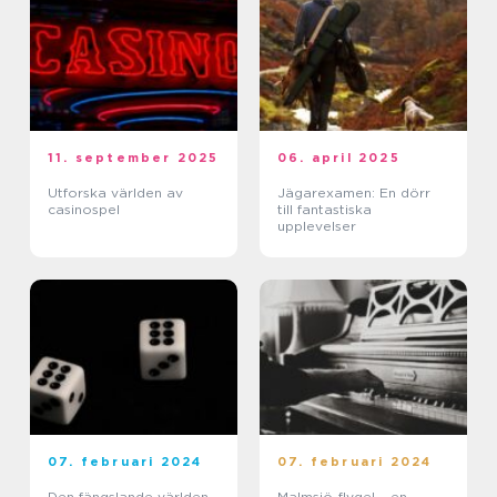
11. september 2025
06. april 2025
Utforska världen av
Jägarexamen: En dörr
casinospel
till fantastiska
upplevelser
07. februari 2024
07. februari 2024
Den fängslande världen
Malmsjö-flygel – en