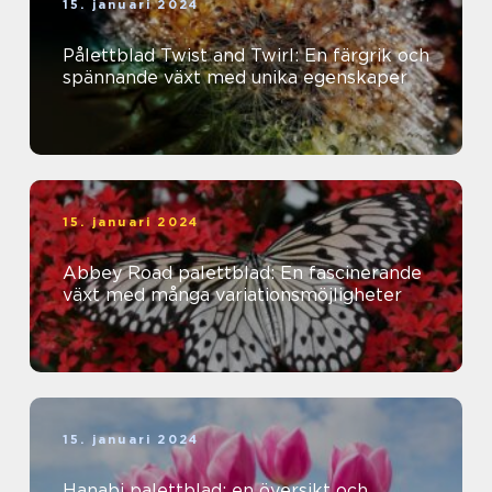
15. januari 2024
Pålettblad Twist and Twirl: En färgrik och
spännande växt med unika egenskaper
15. januari 2024
Abbey Road palettblad: En fascinerande
växt med många variationsmöjligheter
15. januari 2024
Hanabi palettblad: en översikt och