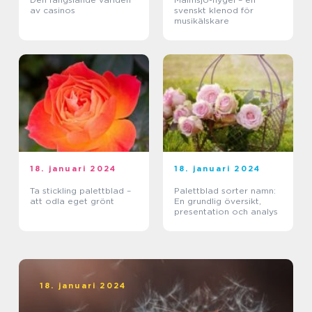
av casinos
svenskt klenod för
musikälskare
18. januari 2024
18. januari 2024
Ta stickling palettblad –
Palettblad sorter namn:
att odla eget grönt
En grundlig översikt,
presentation och analys
18. januari 2024