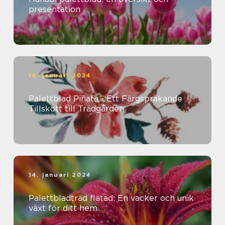
presentation
14. januari 2024
Palettblad Piñata - Ett Färgsprakande
Tillskott till Trädgården
14. januari 2024
Palettbladträd flätad: En vacker och unik
växt för ditt hem