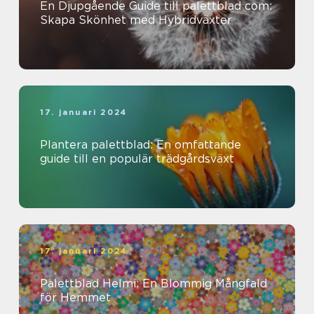
En Djupgående Guide till palettblad com:
Skapa Skönhet med Hybridväxter
17. januari 2024
Plantera palettblad: En omfattande
guide till en populär trädgårdsväxt
17. januari 2024
Palettblad Helmi: En Blommig Mångfald
för Hemmet