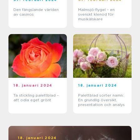
Den fängslande världen
Malmsjö-flygel – en
av casinos
svenskt klenod för
musikälskare
18. januari 2024
18. januari 2024
Ta stickling palettblad –
Palettblad sorter namn:
att odla eget grönt
En grundlig översikt,
presentation och analys
18. januari 2024