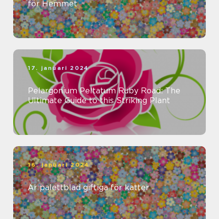
för Hemmet
17. januari 2024
Pelargonium Peltatum Ruby Road: The
Ultimate Guide to this Striking Plant
16. januari 2024
Är palettblad giftiga för katter