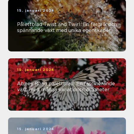
15. januari 2024
Pålettblad Twist and Twirl: En färgrik och
spännande växt med unika egenskaper
15. januari 2024
Abbey Road palettblad: En fascinerande
växt med många variationsmöjligheter
15. januari 2024