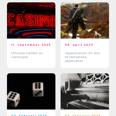
11. september 2025
06. april 2025
Utforska världen av
Jägarexamen: En dörr
casinospel
till fantastiska
upplevelser
07. februari 2024
07. februari 2024