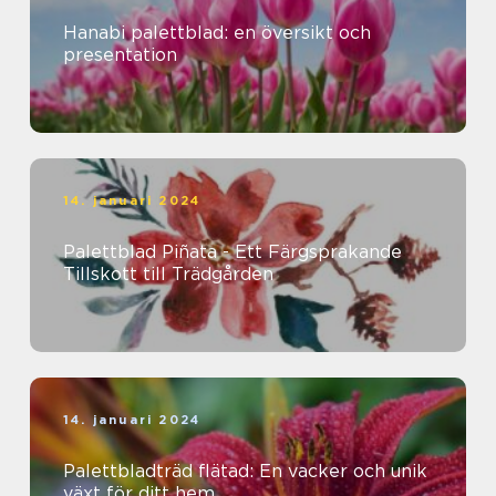
Hanabi palettblad: en översikt och
presentation
14. januari 2024
Palettblad Piñata - Ett Färgsprakande
Tillskott till Trädgården
14. januari 2024
Palettbladträd flätad: En vacker och unik
växt för ditt hem