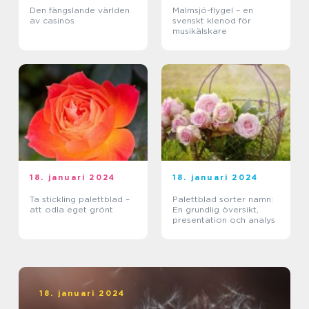
Den fängslande världen
Malmsjö-flygel – en
av casinos
svenskt klenod för
musikälskare
18. januari 2024
18. januari 2024
Ta stickling palettblad –
Palettblad sorter namn:
att odla eget grönt
En grundlig översikt,
presentation och analys
18. januari 2024