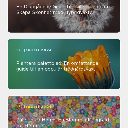
En Djupgående Guide till palettblad com:
Skapa Skönhet med Hybridväxter
17. januari 2024
Plantera palettblad: En omfattande
guide till en populär trädgårdsväxt
17. januari 2024
Palettblad Helmi: En Blommig Mångfald
för Hemmet