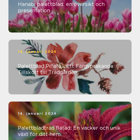
Hanabi palettblad: en översikt och
presentation
14. januari 2024
Palettblad Piñata - Ett Färgsprakande
Tillskott till Trädgården
14. januari 2024
Palettbladträd flätad: En vacker och unik
växt för ditt hem