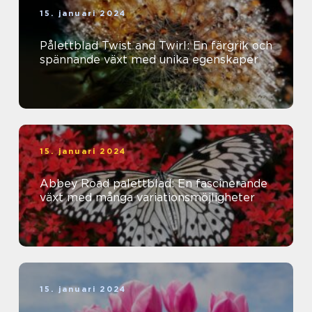
15. januari 2024
Pålettblad Twist and Twirl: En färgrik och
spännande växt med unika egenskaper
15. januari 2024
Abbey Road palettblad: En fascinerande
växt med många variationsmöjligheter
15. januari 2024