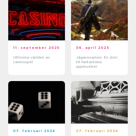
11. september 2025
06. april 2025
Utforska världen av
Jägarexamen: En dörr
casinospel
till fantastiska
upplevelser
07. februari 2024
07. februari 2024