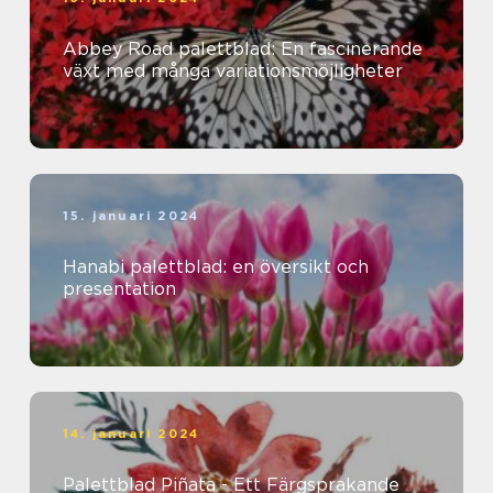
Abbey Road palettblad: En fascinerande
växt med många variationsmöjligheter
15. januari 2024
Hanabi palettblad: en översikt och
presentation
14. januari 2024
Palettblad Piñata - Ett Färgsprakande