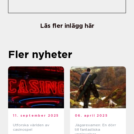
Läs fler inlägg här
Fler nyheter
11. september 2025
06. april 2025
Utforska världen av
Jägarexamen: En dörr
casinospel
till fantastiska
upplevelser