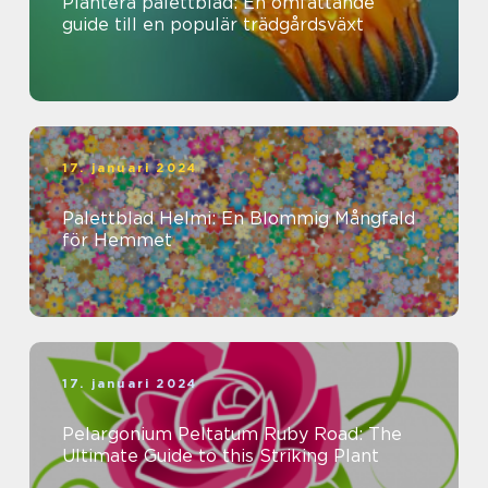
Plantera palettblad: En omfattande
guide till en populär trädgårdsväxt
17. januari 2024
Palettblad Helmi: En Blommig Mångfald
för Hemmet
17. januari 2024
Pelargonium Peltatum Ruby Road: The
Ultimate Guide to this Striking Plant