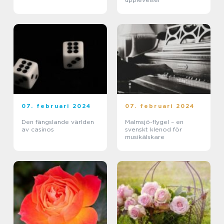
07. februari 2024
07. februari 2024
Den fängslande världen
Malmsjö-flygel – en
av casinos
svenskt klenod för
musikälskare