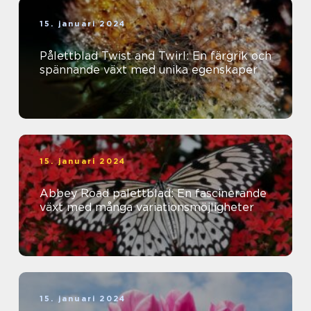
15. januari 2024
Pålettblad Twist and Twirl: En färgrik och
spännande växt med unika egenskaper
15. januari 2024
Abbey Road palettblad: En fascinerande
växt med många variationsmöjligheter
15. januari 2024