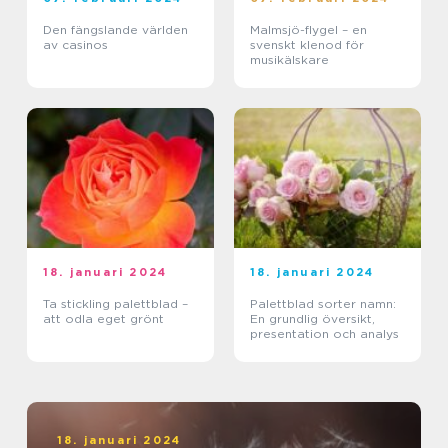
Den fängslande världen
Malmsjö-flygel – en
av casinos
svenskt klenod för
musikälskare
18. januari 2024
18. januari 2024
Ta stickling palettblad –
Palettblad sorter namn:
att odla eget grönt
En grundlig översikt,
presentation och analys
18. januari 2024