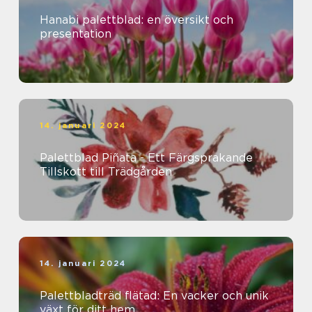
Hanabi palettblad: en översikt och
presentation
14. januari 2024
Palettblad Piñata - Ett Färgsprakande
Tillskott till Trädgården
14. januari 2024
Palettbladträd flätad: En vacker och unik
växt för ditt hem