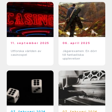
11. september 2025
06. april 2025
Utforska världen av
Jägarexamen: En dörr
casinospel
till fantastiska
upplevelser
07. februari 2024
07. februari 2024