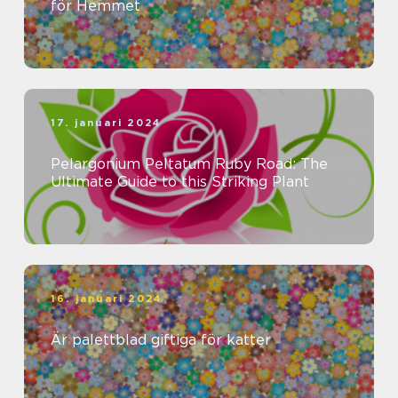
för Hemmet
17. januari 2024
Pelargonium Peltatum Ruby Road: The
Ultimate Guide to this Striking Plant
16. januari 2024
Är palettblad giftiga för katter