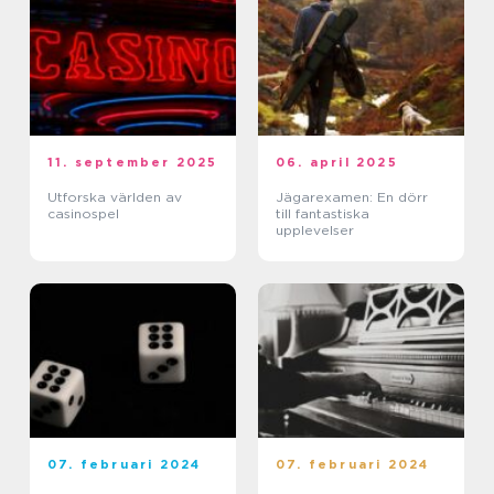
11. september 2025
06. april 2025
Utforska världen av
Jägarexamen: En dörr
casinospel
till fantastiska
upplevelser
07. februari 2024
07. februari 2024