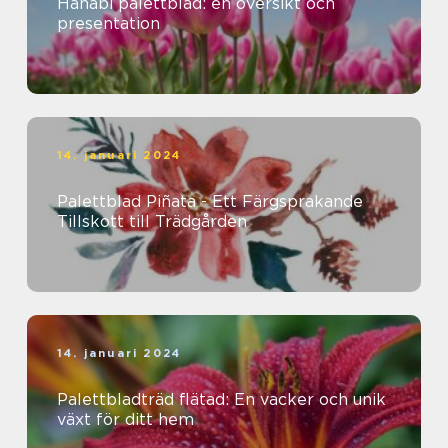
Hanabi palettblad: en översikt och
presentation
14. januari 2024
Palettblad Piñata - Ett Färgsprakande
Tillskott till Trädgården
14. januari 2024
Palettbladträd flätad: En vacker och unik
växt för ditt hem