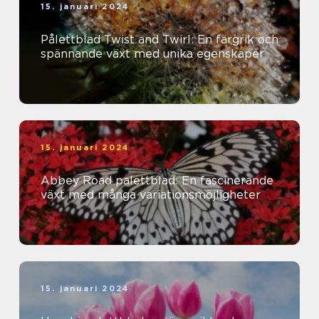
15. januari 2024
Pålettblad Twist and Twirl: En färgrik och
spännande växt med unika egenskaper
15. januari 2024
Abbey Road palettblad: En fascinerande
växt med många variationsmöjligheter
15. januari 2024