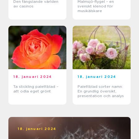
Den fängslande världen
Malmsjö-flygel – en
av casinos
svenskt klenod för
musikälskare
18. januari 2024
18. januari 2024
Ta stickling palettblad –
Palettblad sorter namn:
att odla eget grönt
En grundlig översikt,
presentation och analys
18. januari 2024