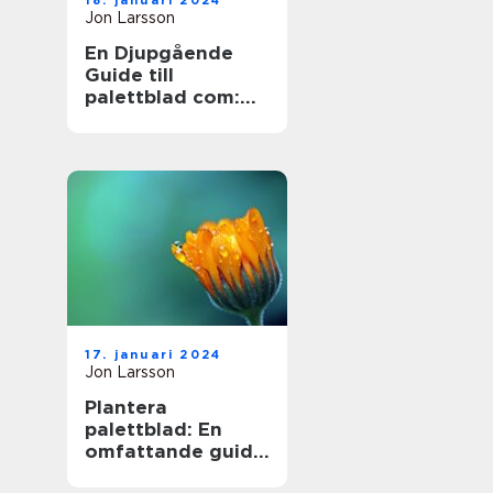
18. januari 2024
Jon Larsson
En Djupgående
Guide till
palettblad com:
Skapa Skönhet
med Hybridväxter
17. januari 2024
Jon Larsson
Plantera
palettblad: En
omfattande guide
till en populär