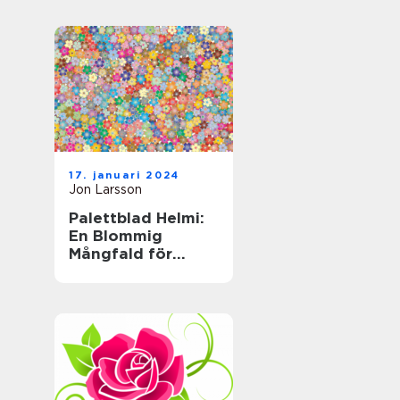
trädgårdsväxt
17. januari 2024
Jon Larsson
Palettblad Helmi:
En Blommig
Mångfald för
Hemmet