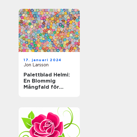
trädgårdsväxt
17. januari 2024
Jon Larsson
Palettblad Helmi:
En Blommig
Mångfald för
Hemmet