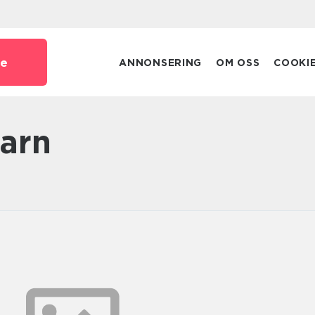
se
ANNONSERING
OM OSS
COOKI
barn