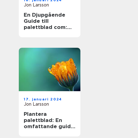
18. januari 2024
Jon Larsson
En Djupgående
Guide till
palettblad com:
Skapa Skönhet
med Hybridväxter
17. januari 2024
Jon Larsson
Plantera
palettblad: En
omfattande guide
till en populär