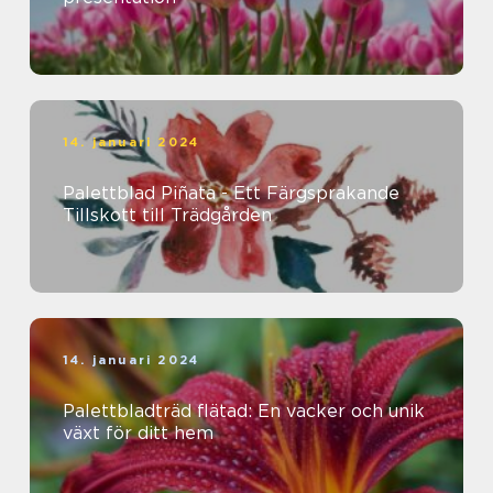
14. januari 2024
Palettblad Piñata - Ett Färgsprakande
Tillskott till Trädgården
14. januari 2024
Palettbladträd flätad: En vacker och unik
växt för ditt hem