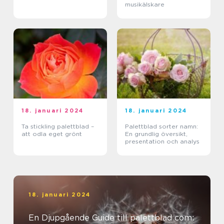
musikälskare
18. januari 2024
18. januari 2024
Ta stickling palettblad –
Palettblad sorter namn:
att odla eget grönt
En grundlig översikt,
presentation och analys
18. januari 2024
En Djupgående Guide till palettblad com: