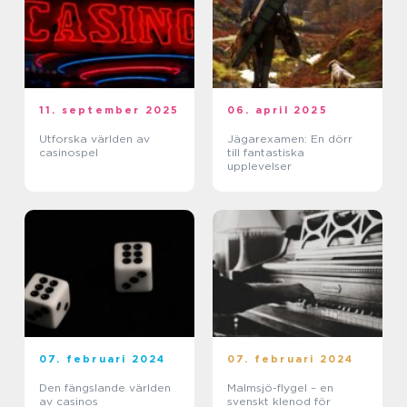
11. september 2025
06. april 2025
Utforska världen av
Jägarexamen: En dörr
casinospel
till fantastiska
upplevelser
07. februari 2024
07. februari 2024
Den fängslande världen
Malmsjö-flygel – en
av casinos
svenskt klenod för