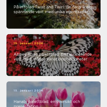
Pålettblad Twist and Twirl: En färgrik och
spännande växt med unika egenskaper
15. januari 2024
Abbey Road palettblad: En fascinerande
växt med många variationsmöjligheter
15. januari 2024
Hanabi palettblad: en översikt och
presentation