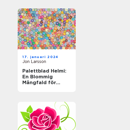
trädgårdsväxt
17. januari 2024
Jon Larsson
Palettblad Helmi:
En Blommig
Mångfald för
Hemmet