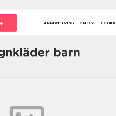
se
ANNONSERING
OM OSS
COOKI
egnkläder barn