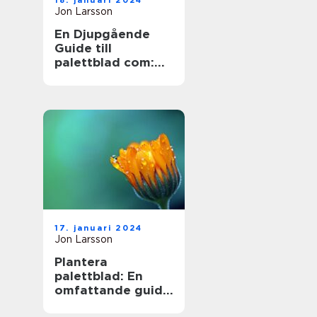
18. januari 2024
Jon Larsson
En Djupgående
Guide till
palettblad com:
Skapa Skönhet
med Hybridväxter
17. januari 2024
Jon Larsson
Plantera
palettblad: En
omfattande guide
till en populär