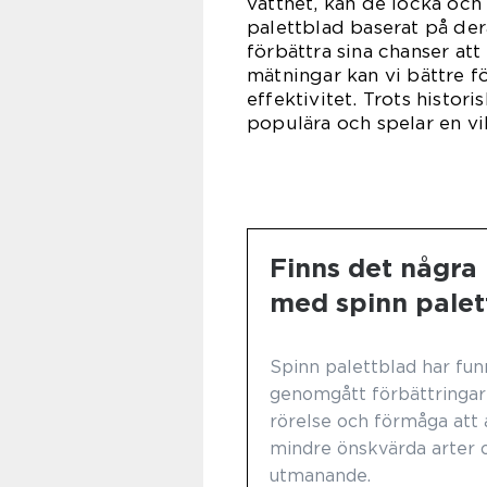
vattnet, kan de locka och 
palettblad baserat på dera
förbättra sina chanser att
mätningar kan vi bättre fö
effektivitet. Trots histori
populära och spelar en vi
Finns det några 
med spinn palet
Spinn palettblad har fun
genomgått förbättringar 
rörelse och förmåga att 
mindre önskvärda arter 
utmanande.