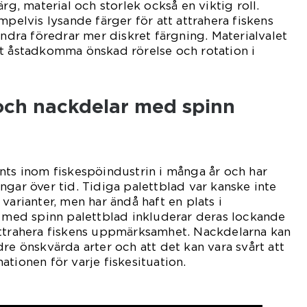
ärg, material och storlek också en viktig roll.
mpelvis lysande färger för att attrahera fiskens
ra föredrar mer diskret färgning. Materialvalet
tt åstadkomma önskad rörelse och rotation i
 och nackdelar med spinn
nts inom fiskespöindustrin i många år och har
ngar över tid. Tidiga palettblad var kanske inte
varianter, men har ändå haft en plats i
a med spinn palettblad inkluderar deras lockande
attrahera fiskens uppmärksamhet. Nackdelarna kan
re önskvärda arter och att det kan vara svårt att
tionen för varje fiskesituation.