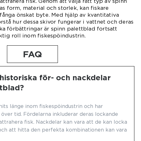
attrahera fisk. Genom att välja rätt typ av spinn
s form, material och storlek, kan fiskare
 fånga önskat byte. Med hjälp av kvantitativa
rstå hur dessa skivor fungerar i vattnet och deras
ska förbättringar är spinn palettblad fortsatt
ktig roll inom fiskespöindustrin.
FAQ
historiska för- och nackdelar
tblad?
nits länge inom fiskespöindustrin och har
över tid. Fördelarna inkluderar deras lockande
attrahera fisk. Nackdelar kan vara att de kan locka
och att hitta den perfekta kombinationen kan vara