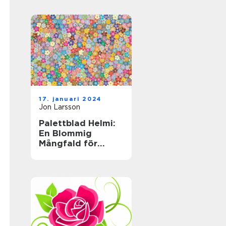
trädgårdsväxt
17. januari 2024
Jon Larsson
Palettblad Helmi:
En Blommig
Mångfald för
Hemmet