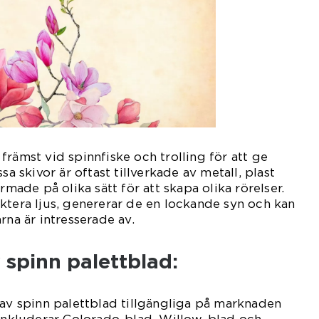
främst vid spinnfiske och trolling för att ge
sa skivor är oftast tillverkade av metall, plast
rmade på olika sätt för att skapa olika rörelser.
ktera ljus, genererar de en lockande syn och kan
rna är intresserade av.
 spinn palettblad:
 av spinn palettblad tillgängliga på marknaden
 inkluderar Colorado-blad, Willow-blad och