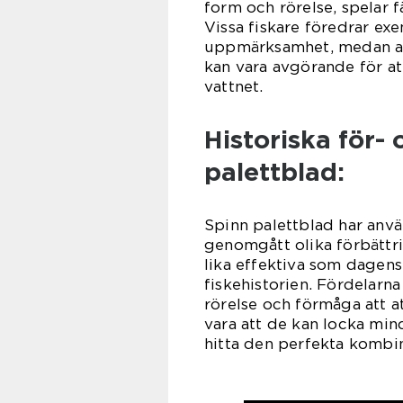
form och rörelse, spelar f
Vissa fiskare föredrar exe
uppmärksamhet, medan and
kan vara avgörande för a
vattnet.
Historiska för-
palettblad:
Spinn palettblad har anvä
genomgått olika förbättri
lika effektiva som dagens 
fiskehistorien. Fördelarn
rörelse och förmåga att 
vara att de kan locka mind
hitta den perfekta kombina