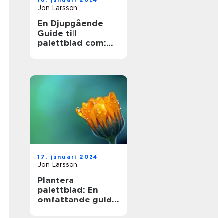
18. januari 2024
Jon Larsson
En Djupgående
Guide till
palettblad com:
Skapa Skönhet
med Hybridväxter
17. januari 2024
Jon Larsson
Plantera
palettblad: En
omfattande guide
till en populär