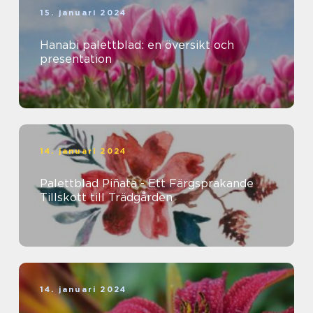
15. januari 2024
Hanabi palettblad: en översikt och
presentation
14. januari 2024
Palettblad Piñata - Ett Färgsprakande
Tillskott till Trädgården
14. januari 2024