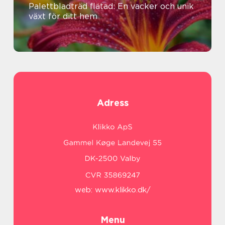
Palettbladträd flätad: En vacker och unik
växt för ditt hem
Adress
web:
www.klikko.dk/
Menu