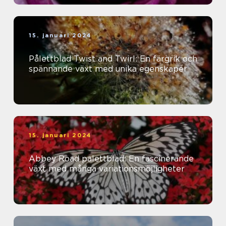
15. januari 2024
Pålettblad Twist and Twirl: En färgrik och
spännande växt med unika egenskaper
15. januari 2024
Abbey Road palettblad: En fascinerande
växt med många variationsmöjligheter