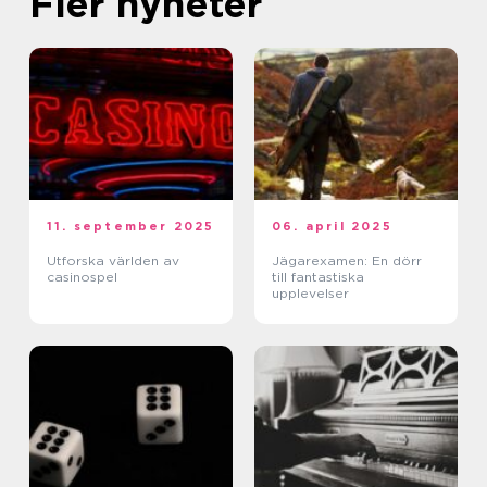
Fler nyheter
11. september 2025
06. april 2025
Utforska världen av
Jägarexamen: En dörr
casinospel
till fantastiska
upplevelser