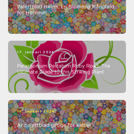
Palettblad Helmi: En Blommig Mångfald
för Hemmet
17. januari 2024
Pelargonium Peltatum Ruby Road: The
Ultimate Guide to this Striking Plant
16. januari 2024
Är palettblad giftiga för katter