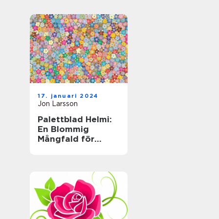
trädgårdsväxt
17. januari 2024
Jon Larsson
Palettblad Helmi:
En Blommig
Mångfald för
Hemmet