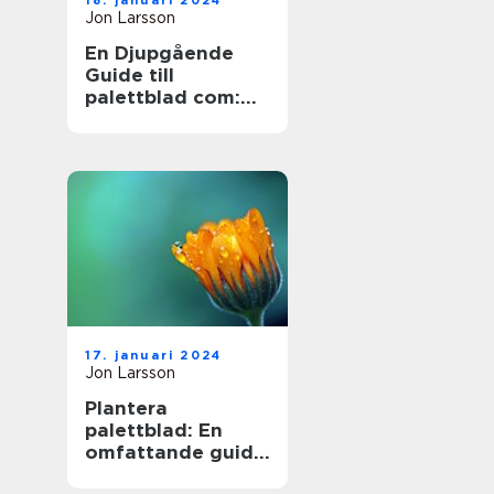
18. januari 2024
Jon Larsson
En Djupgående
Guide till
palettblad com:
Skapa Skönhet
med Hybridväxter
17. januari 2024
Jon Larsson
Plantera
palettblad: En
omfattande guide
till en populär